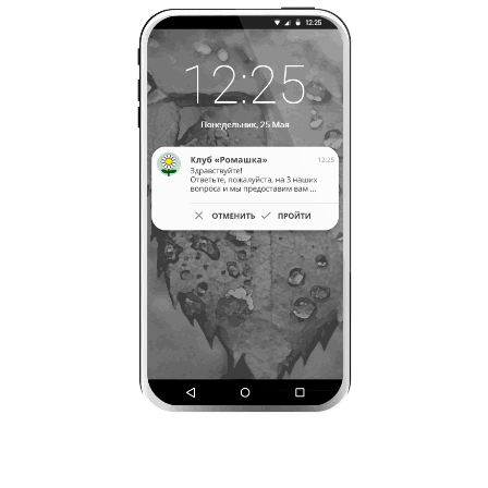
В качестве заключения
4
поблагодарите участников
голосования
В сроки проведения
голосования, оно будет
5
отправлено всем, у кого
установлено мобильное
приложение
(В)опросApp
*изображение носит иллюстративный характер
Создать голосование