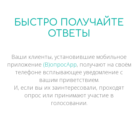
БЫСТРО ПОЛУЧАЙТЕ
Укажите название вашей
ОТВЕТЫ
1
компании, номинации, премии
или проекта
Ваши клиенты, установившие мобильное
приложение
(В)опросApp
, получают на своём
Напишите цель голосования —
телефоне всплывающее уведомление с
оно будет отображено в
2
вашим приветствием.
уведомлении на телефоне
получателей после названия
И, если вы их заинтересовали, проходят
опрос или принимают участие в
голосовании.
3
Введите номинантов