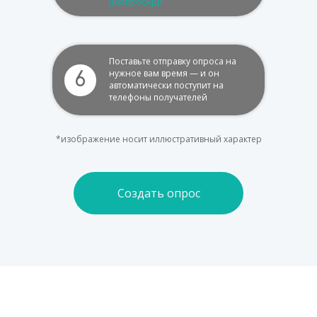
(В)опросApp
Поставьте отправку опроса на
нужное вам время — и он
6
автоматически поступит на
телефоны получателей
*изображение носит иллюстративный характер
Создать опрос